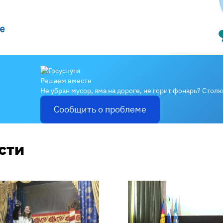
Решаем вместе
Не убран мусор, яма на дороге, не горит фонарь?
Столк
Сообщить о проблеме
сти