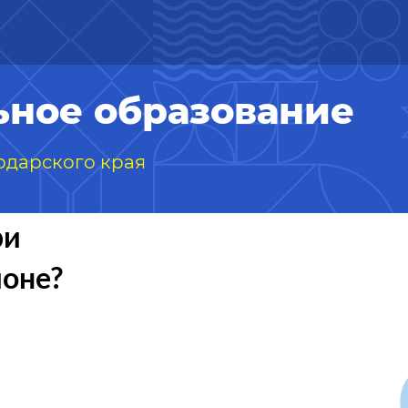
ное образование
одарского края
ри
ионе?