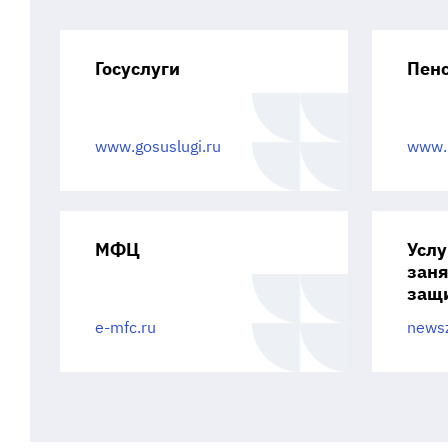
обеспечению устойчивого
развития экономики и
социальной стабильности
Госуслуги
Пен
Внутренний финансовый аудит
Организационный отдел
www.gosuslugi.ru
www.p
МФЦ
Услу
заня
защ
e-mfc.ru
newsz