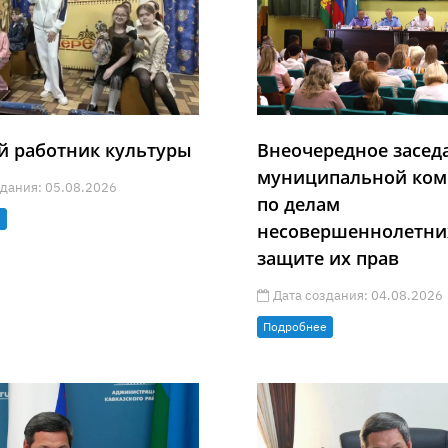
й работник культуры
Внеочередное засед
муниципальной ком
дания: 05.08.2026
по делам
е
несовершеннолетни
защите их прав
Дата создания: 04.08.2026
Подробнее